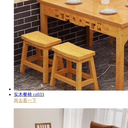
实木餐椅 cz033
再去看一下