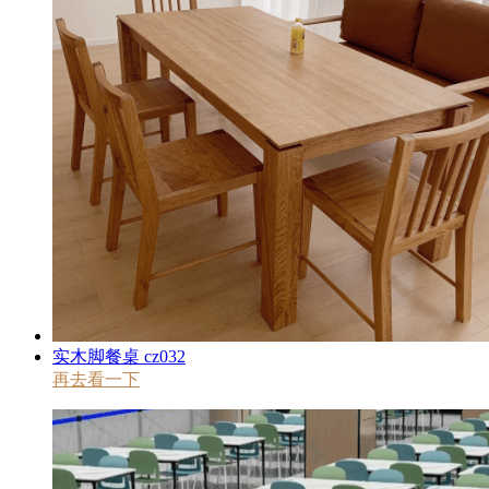
实木脚餐桌 cz032
再去看一下