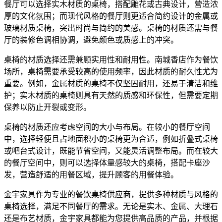
餐厅可以选择实木材质的桌椅，搭配雕花或古典设计，营造浓
厚的文化氛围；而现代风格的餐厅则更适合简约设计的金属或
玻璃材质桌椅，突出时尚与简约的美感。桌椅的材质还需与餐
厅的装修色调相协调，避免颜色或质感上的冲突。
桌椅的材质选择还需兼顾实用性和耐用性。南城香店作为餐饮
场所，桌椅需要承受较高的使用频率，因此材质的耐久性尤为
重要。例如，金属材质的桌椅不仅坚固耐用，还易于清洁和维
护；实木材质的桌椅则具有天然的质感和环保性，但需要定期
保养以防止开裂或变形。
桌椅的材质还应考虑空间的大小与布局。在较小的餐厅空间
中，选择轻便且占地面积小的桌椅更为合适，例如折叠式桌椅
或吧台式设计，既能节省空间，又能灵活调整布局。而在较大
的餐厅空间中，则可以选择体量感较大的桌椅，搭配卡座沙
发，营造舒适的用餐区域，提升顾客的用餐体验。
金宇家具作为专业的餐饮桌椅供应商，提供多种材质与风格的
桌椅选择，满足不同餐厅的需求。无论是实木、金属、大理石
还是布艺材质，金宇家具都能为您提供高品质的产品，并根据