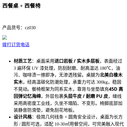
西餐桌 + 西餐椅
产品货号：cz030
拨打订货电话
材质工艺
进口岩板 / 实木多层板
：桌面采用
，表面经过
3 遍环保 UV 漆处理，防刮耐磨、耐高温达 180℃，油
北美白橡木
污、咖啡渍一擦即净，无渗透残留。桌腿为
实木
，经高温碳化防潮处理，承重力可达 300kg，稳固
45D 高
不晃动。餐椅框架为同系实木，靠背与坐垫填充
回弹记忆海绵
头层牛皮 / 耐磨 PU 皮
，外层包裹
，缝线
采用高密度工业线，久坐不塌陷、不变形。椅脚底部加
装静音防滑垫，避免刮花地板。
设计风格
：极简几何线条 + 圆角安全设计，桌面为长方
形 / 圆形可选，适配 10-30㎡用餐空间，可完美融入现代