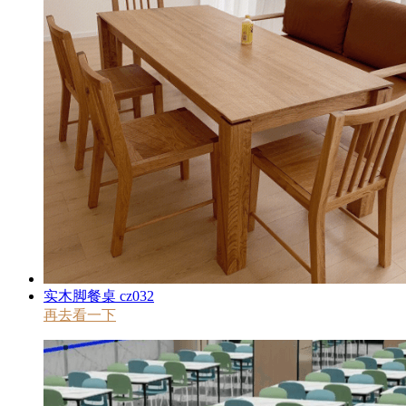
实木脚餐桌 cz032
再去看一下