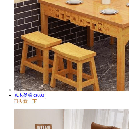
实木餐椅 cz033
再去看一下