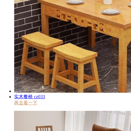
实木餐椅 cz033
再去看一下