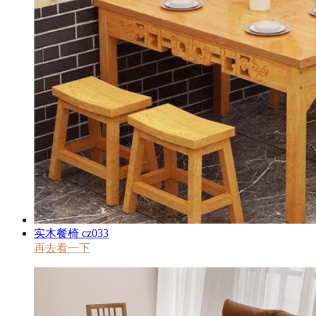
实木餐椅 cz033
再去看一下