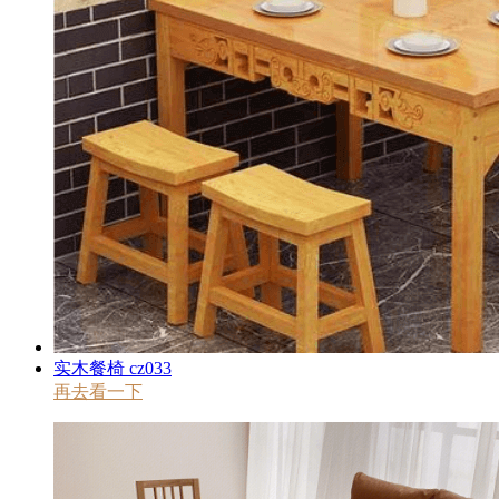
实木餐椅 cz033
再去看一下