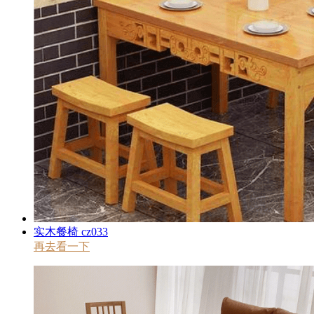
实木餐椅 cz033
再去看一下