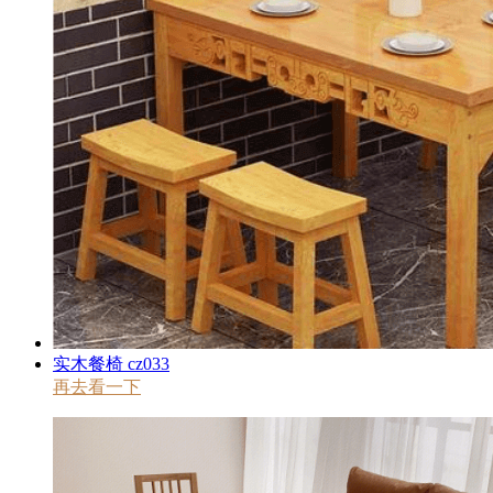
实木餐椅 cz033
再去看一下