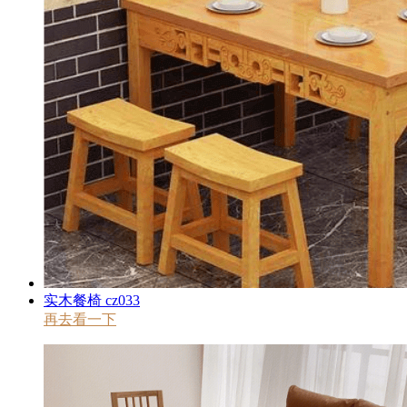
实木餐椅 cz033
再去看一下