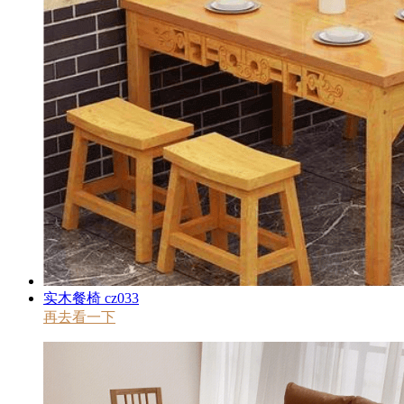
实木餐椅 cz033
再去看一下