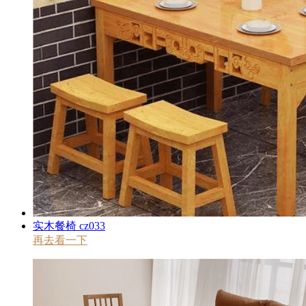
实木餐椅 cz033
再去看一下