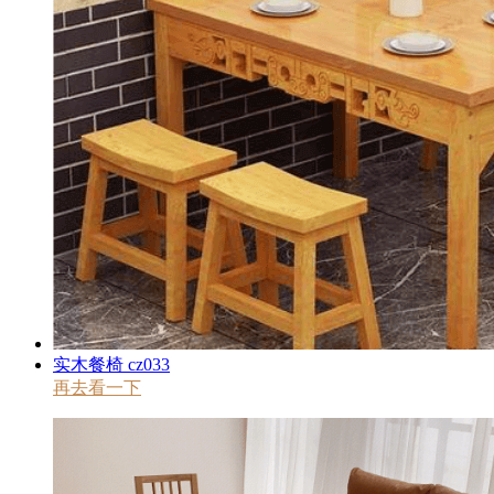
实木餐椅 cz033
再去看一下