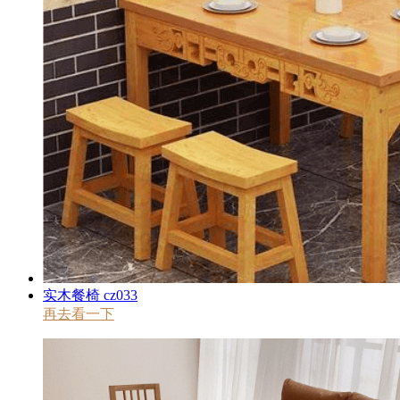
实木餐椅 cz033
再去看一下